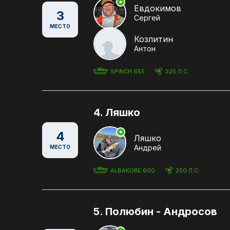
Евдокимов
3
Сергей
МЕСТО
Козлитин
Антон
SPINCH 655
225 Л.С.
4. Ляшко
4
Ляшко
Андрей
МЕСТО
ALBAKORE 600
250 Л.С.
5. Полюбин - Андросов