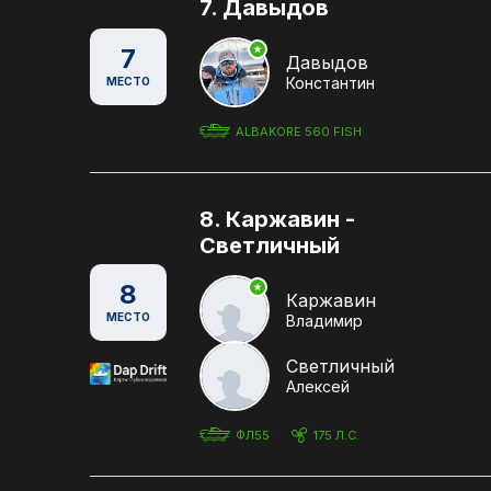
7. Давыдов
7
Давыдов
Константин
МЕСТО
ALBAKORE 560 FISH
8. Каржавин -
Светличный
8
Каржавин
МЕСТО
Владимир
Светличный
Алексей
ФЛ55
175 Л.С.