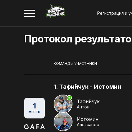
Регистрация и у
Протокол результато
2026
КОМАНДЫ УЧАСТНИКИ
Положение и регламент
1. Тафийчук - Истомин
Регистрация и участник
Тафийчук
1
Антон
МЕСТО
Истомин
Александр