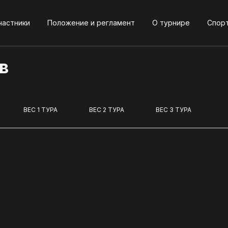
частники
Положение и регламент
О турнире
Спор
в
ВЕС 1 ТУРА
ВЕС 2 ТУРА
ВЕС 3 ТУРА
О турнире
и
Новости
Спортсме
Партнеры 