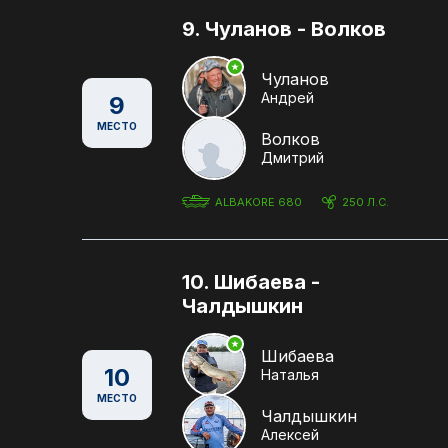
9. Чуланов - Волков
Чуланов
Андрей
9
МЕСТО
Волков
Дмитрий
ALBAKORE 680
250 Л.С.
10. Шибаева -
Чалдышкин
Шибаева
10
Наталья
МЕСТО
Чалдышкин
Алексей