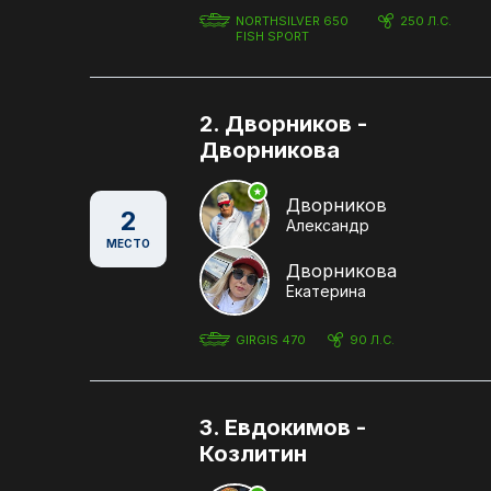
NORTHSILVER 650
250 Л.С.
FISH SPORT
2. Дворников -
Дворникова
Дворников
2
Александр
МЕСТО
Дворникова
Екатерина
GIRGIS 470
90 Л.С.
3. Евдокимов -
Козлитин