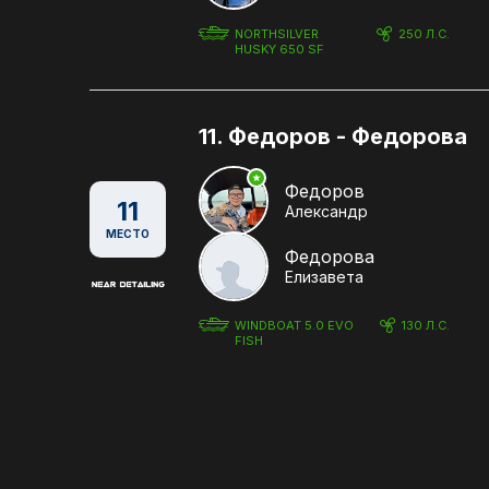
NORTHSILVER
250 Л.С.
HUSKY 650 SF
11. Федоров - Федорова
Федоров
11
Александр
МЕСТО
Федорова
Елизавета
WINDBOAT 5.0 EVO
130 Л.С.
FISH