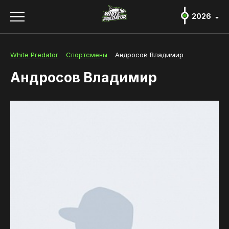
2026
2026
2026
White Predator
Спортсмены
Андросов Владимир
Положение и регламент
Андросов Владимир
Регистрация и участники
О турнире
Новости
Спортсмены
Партнеры и спонсоры
Фото и видео