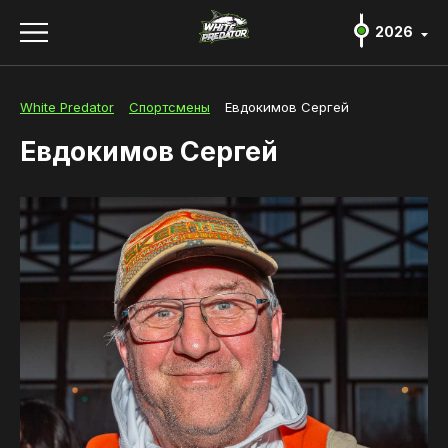
2026
2026
2026
White Predator
Спортсмены
Евдокимов Сергей
Положение и регламент
Евдокимов Сергей
Регистрация и участники
О турнире
Новости
Спортсмены
Партнеры и спонсоры
Фото и видео