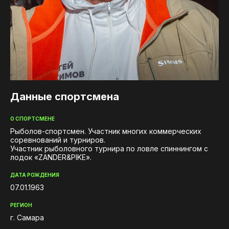
iOS приложение
Логотипы турнира
Турнир Zander&Pike
Контакты
Данные спортсмена
О СПОРТСМЕНЕ
Рыболов-спортсмен. Участник многих коммерческих
соревнований и турниров.
Участник рыболовного турнира по ловле спиннингом с
лодок «ZANDER&PIKE».
ДАТА РОЖДЕНИЯ
07.01.1963
РЕГИОН
г. Самара