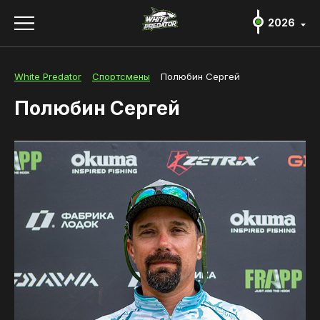
2026
2026
2026
White Predator
Спортсмены
Полюбин Сергей
Положение и регламент
Полюбин Сергей
Регистрация и участники
О турнире
Новости
Спортсмены
Партнеры и спонсоры
Фото и видео