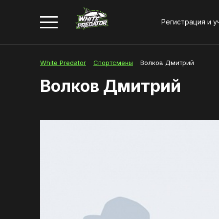
Регистрация и у
White Predator
Спортсмены
Волков Дмитрий
2026
Волков Дмитрий
Положение и регламент
Регистрация и участник